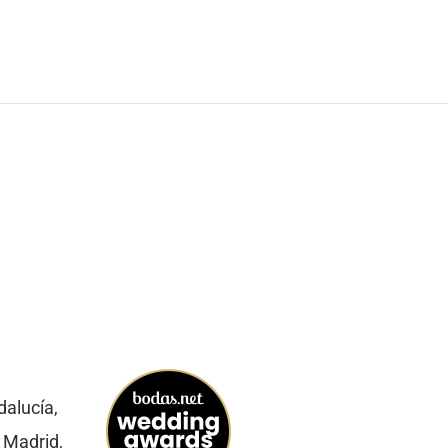
dalucía,
 Madrid,